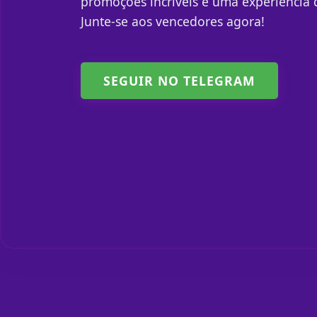
promoções incríveis e uma experiência d
Junte-se aos vencedores agora!
SEGUIR NO TELEGRAM