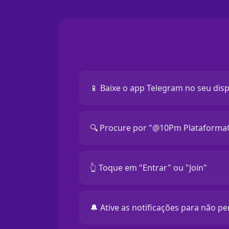
📱 Baixe o app Telegram no seu disp
🔍 Procure por "@10Pm PlataformaO
👆 Toque em "Entrar" ou "Join"
🔔 Ative as notificações para não p