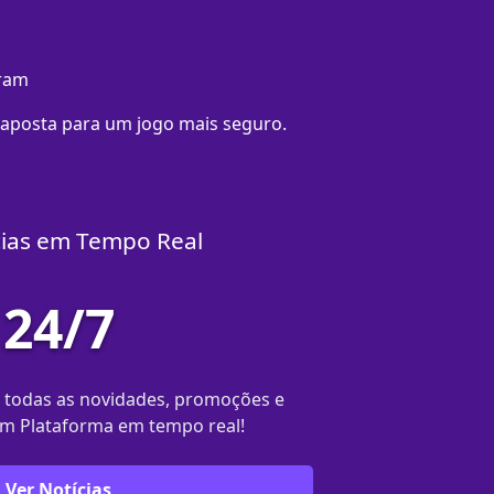
gram
de aposta para um jogo mais seguro.
cias em Tempo Real
24/7
e todas as novidades, promoções e
m Plataforma em tempo real!
Ver Notícias