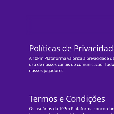
Políticas de Privacida
A 10Pm Plataforma valoriza a privacidade 
uso de nossos canais de comunicação. Todos
nossos jogadores.
Termos e Condições
Os usuários da 10Pm Plataforma concordam 