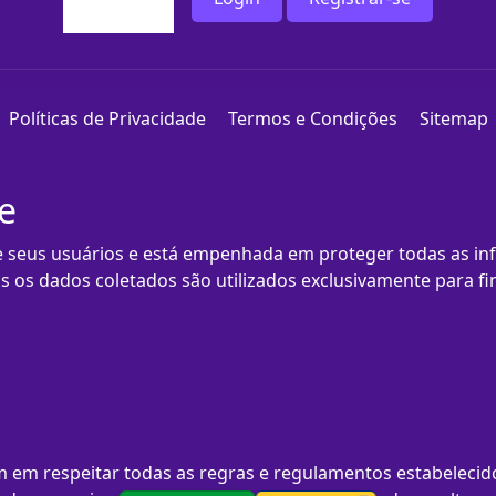
Políticas de Privacidade
Termos e Condições
Sitemap
de
de seus usuários e está empenhada em proteger todas as in
 os dados coletados são utilizados exclusivamente para fi
em respeitar todas as regras e regulamentos estabelecidos