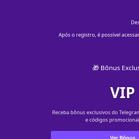
Des
Após o registro, é possível acessa
🎁 Bônus Exclu
VIP
Receba bônus exclusivos do Telegra
e códigos promocionai
Ver Bônus