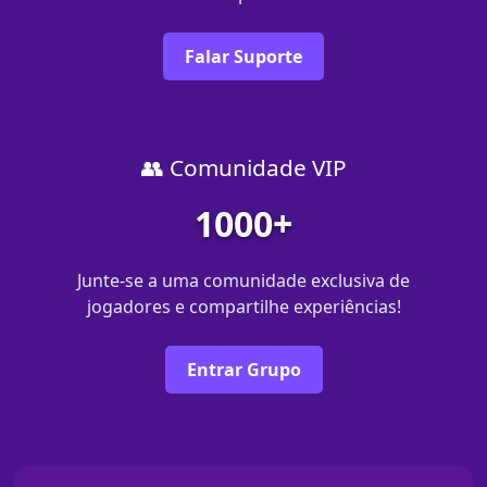
Falar Suporte
👥 Comunidade VIP
1000+
Junte-se a uma comunidade exclusiva de
jogadores e compartilhe experiências!
Entrar Grupo