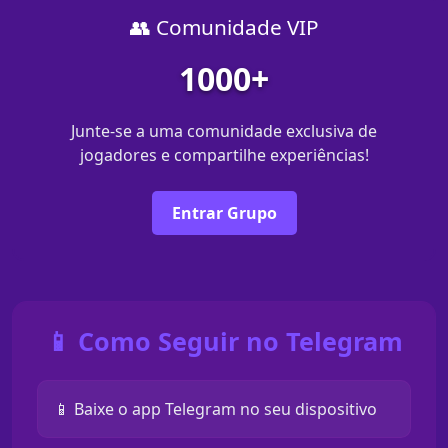
👥 Comunidade VIP
1000+
Junte-se a uma comunidade exclusiva de
jogadores e compartilhe experiências!
Entrar Grupo
📱 Como Seguir no Telegram
📱 Baixe o app Telegram no seu dispositivo