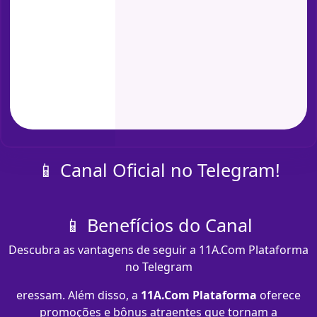
📱 Canal Oficial no Telegram!
📱 Benefícios do Canal
Descubra as vantagens de seguir a 11A.Com Plataforma
no Telegram
eressam. Além disso, a
11A.Com Plataforma
oferece
promoções e bônus atraentes que tornam a