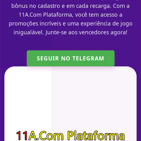
bônus no cadastro e em cada recarga. Com a
11A.Com Plataforma, você tem acesso a
promoções incríveis e uma experiência de jogo
inigualável. Junte-se aos vencedores agora!
SEGUIR NO TELEGRAM