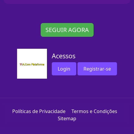
SEGUIR AGORA
Acessos
Login
Registrar-se
Políticas de Privacidade
Termos e Condições
Sitemap