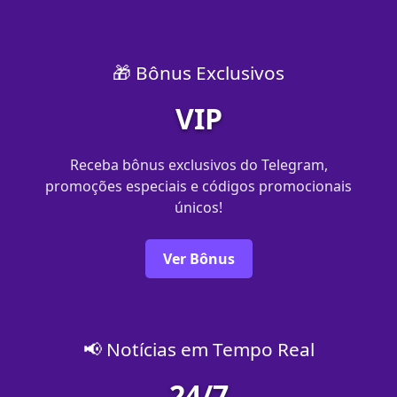
🎁 Bônus Exclusivos
VIP
Receba bônus exclusivos do Telegram,
promoções especiais e códigos promocionais
únicos!
Ver Bônus
📢 Notícias em Tempo Real
24/7