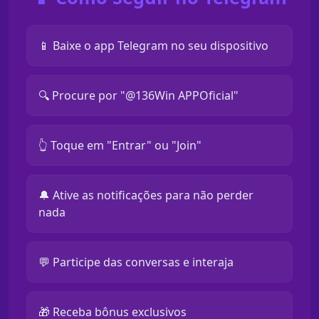
📱 Baixe o app Telegram no seu dispositivo
🔍 Procure por "@136Win APPOficial"
👆 Toque em "Entrar" ou "Join"
🔔 Ative as notificações para não perder
nada
💬 Participe das conversas e interaja
🎁 Receba bônus exclusivos