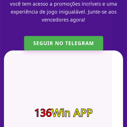
você tem acesso a promoções incríveis e uma
experiência de jogo inigualável. Junte-se aos
vencedores agora!
SEGUIR NO TELEGRAM