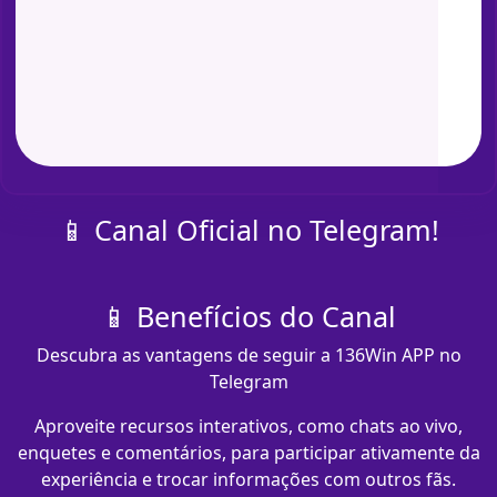
📱 Canal Oficial no Telegram!
📱 Benefícios do Canal
Descubra as vantagens de seguir a 136Win APP no
Telegram
Aproveite recursos interativos, como chats ao vivo,
enquetes e comentários, para participar ativamente da
experiência e trocar informações com outros fãs.