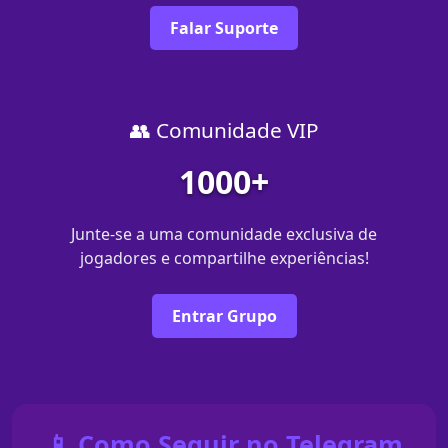
Falar Suporte
👥 Comunidade VIP
1000+
Junte-se a uma comunidade exclusiva de
jogadores e compartilhe experiências!
Entrar Grupo
📱 Como Seguir no Telegram