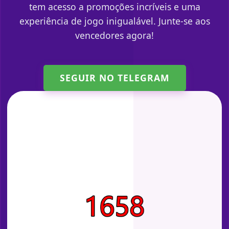
tem acesso a promoções incríveis e uma
experiência de jogo inigualável. Junte-se aos
vencedores agora!
SEGUIR NO TELEGRAM