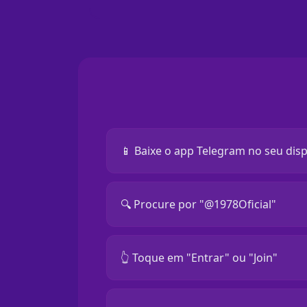
📱 Baixe o app Telegram no seu disp
🔍 Procure por "@1978Oficial"
👆 Toque em "Entrar" ou "Join"