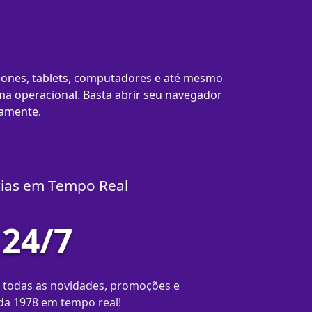
hones, tablets, computadores e até mesmo
ma operacional. Basta abrir seu navegador
tamente.
cias em Tempo Real
24/7
e todas as novidades, promoções e
da 1978 em tempo real!