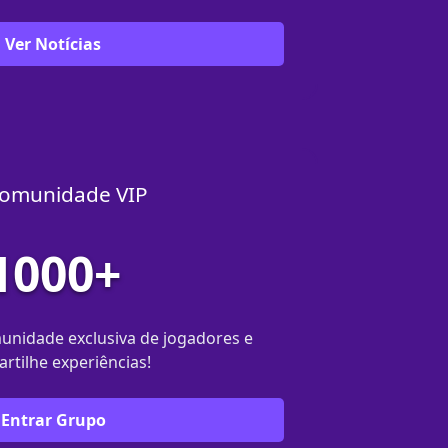
Ver Notícias
Comunidade VIP
1000+
unidade exclusiva de jogadores e
rtilhe experiências!
Entrar Grupo