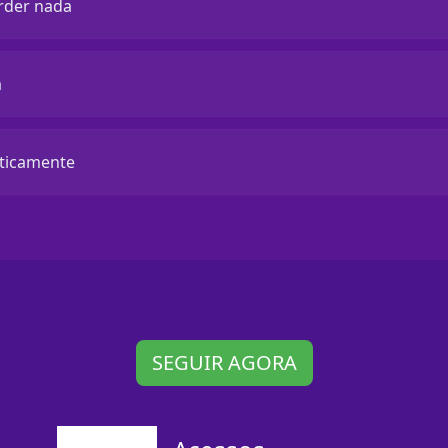
erder nada
a
aticamente
SEGUIR AGORA