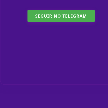
SEGUIR NO TELEGRAM