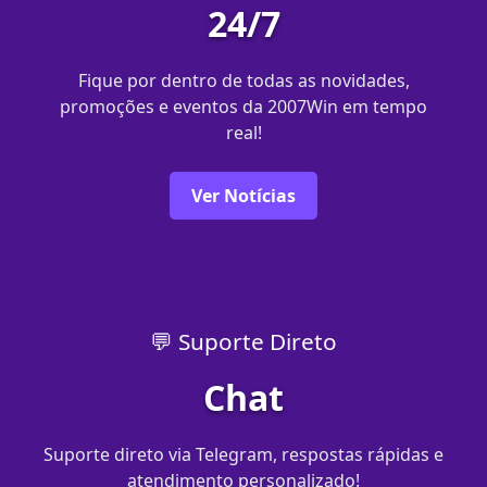
24/7
Fique por dentro de todas as novidades,
promoções e eventos da 2007Win em tempo
real!
Ver Notícias
💬 Suporte Direto
Chat
Suporte direto via Telegram, respostas rápidas e
atendimento personalizado!