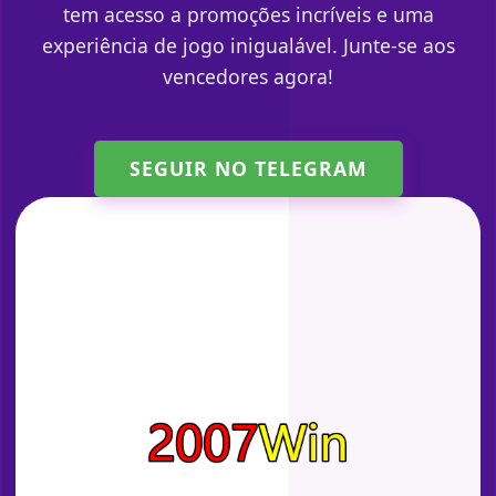
tem acesso a promoções incríveis e uma
experiência de jogo inigualável. Junte-se aos
vencedores agora!
SEGUIR NO TELEGRAM