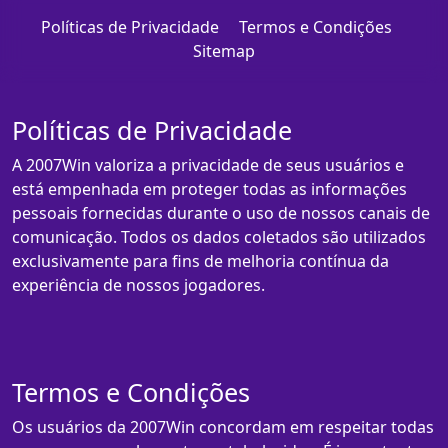
Políticas de Privacidade
Termos e Condições
Sitemap
Políticas de Privacidade
A 2007Win valoriza a privacidade de seus usuários e
está empenhada em proteger todas as informações
pessoais fornecidas durante o uso de nossos canais de
comunicação. Todos os dados coletados são utilizados
exclusivamente para fins de melhoria contínua da
experiência de nossos jogadores.
Termos e Condições
Os usuários da 2007Win concordam em respeitar todas