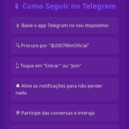
📱 Como Seguir no Telegram
📱 Baixe o app Telegram no seu dispositivo
🔍 Procure por "@2007WinOficial"
👆 Toque em "Entrar" ou "Join"
🔔 Ative as notificações para não perder
nada
💬 Participe das conversas e interaja