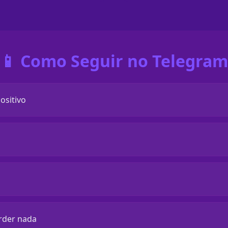
📱 Como Seguir no Telegram
ositivo
erder nada