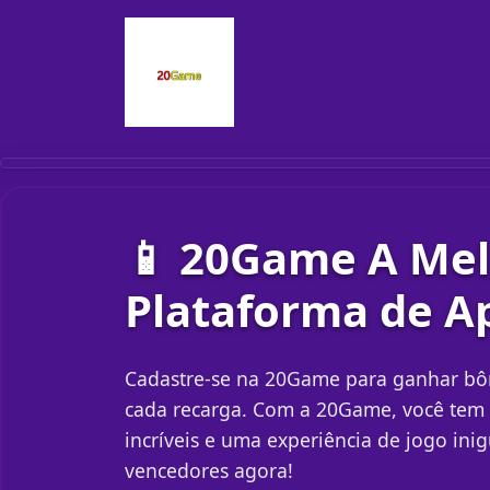
📱 20Game A Me
Plataforma de A
Cadastre-se na 20Game para ganhar bô
cada recarga. Com a 20Game, você tem
incríveis e uma experiência de jogo inig
vencedores agora!