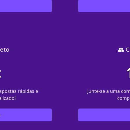
reto
👥 
t
espostas rápidas e
Junte-se a uma com
lizado!
compa
e