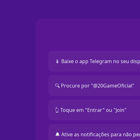
📱 Baixe o app Telegram no seu disp
🔍 Procure por "@20GameOficial"
👆 Toque em "Entrar" ou "Join"
🔔 Ative as notificações para não p