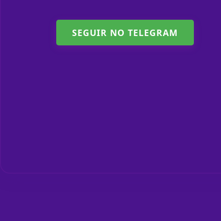
SEGUIR NO TELEGRAM