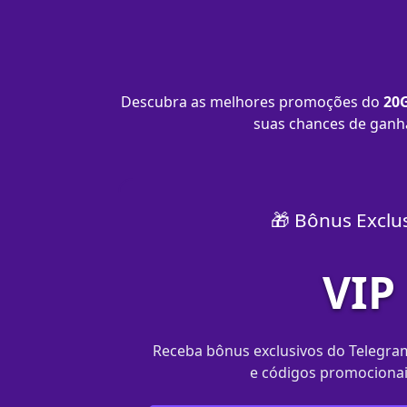
Descubra as melhores promoções do
20
suas chances de ganha
🎁 Bônus Exclu
VIP
Receba bônus exclusivos do Telegra
e códigos promocionai