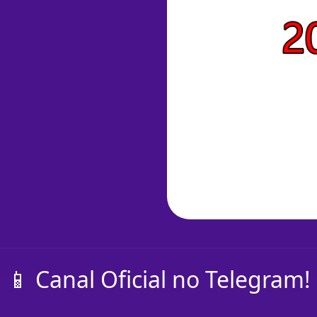
📱 Canal Oficial no Telegram!