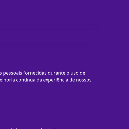
s pessoais fornecidas durante o uso de
elhoria contínua da experiência de nossos