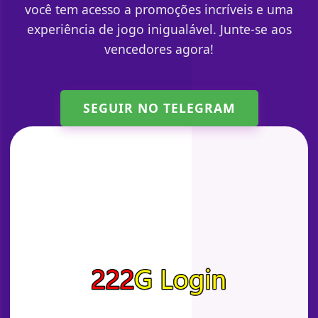
você tem acesso a promoções incríveis e uma
experiência de jogo inigualável. Junte-se aos
vencedores agora!
SEGUIR NO TELEGRAM