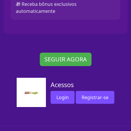
🎁 Receba bônus exclusivos
automaticamente
SEGUIR AGORA
Acessos
Login
Registrar-se