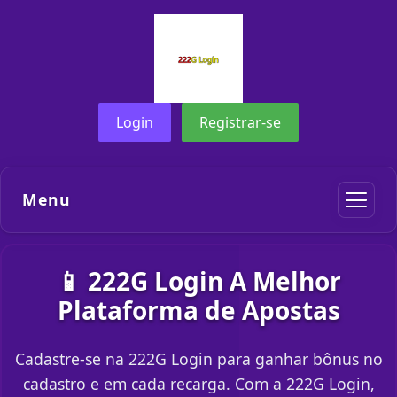
Login
Registrar-se
Menu
📱 222G Login A Melhor
Plataforma de Apostas
Cadastre-se na 222G Login para ganhar bônus no
cadastro e em cada recarga. Com a 222G Login,