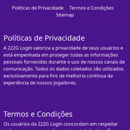
Políticas de Privacidade
Termos e Condições
Sitemap
Políticas de Privacidade
A 222G Login valoriza a privacidade de seus usuários e
está empenhada em proteger todas as informações
pessoais fornecidas durante o uso de nossos canais de
comunicação. Todos os dados coletados são utilizados
exclusivamente para fins de melhoria contínua da
experiência de nossos jogadores.
Termos e Condições
Os usuários da 222G Login concordam em respeitar