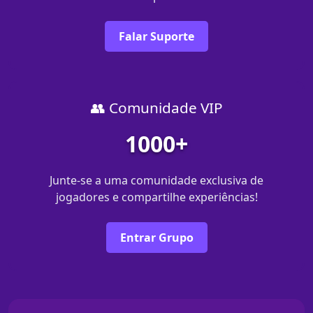
Falar Suporte
👥 Comunidade VIP
1000+
Junte-se a uma comunidade exclusiva de
jogadores e compartilhe experiências!
Entrar Grupo