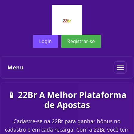
Login
Registrar-se
Menu
📱 22Br A Melhor Plataforma
de Apostas
Cadastre-se na 22Br para ganhar bônus no
cadastro e em cada recarga. Com a 22Br, você tem