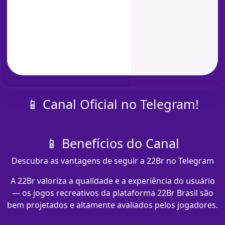
📱 Canal Oficial no Telegram!
📱 Benefícios do Canal
Descubra as vantagens de seguir a 22Br no Telegram
A 22Br valoriza a qualidade e a experiência do usuário
— os jogos recreativos da plataforma 22Br Brasil são
bem projetados e altamente avaliados pelos jogadores.