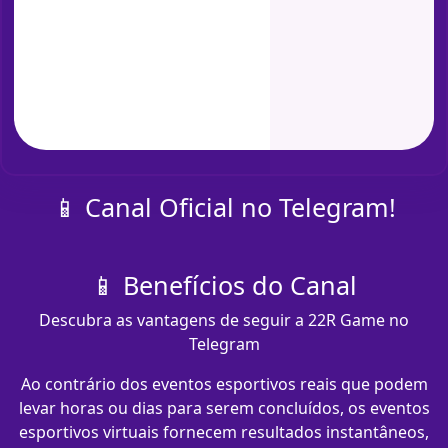
📱 Canal Oficial no Telegram!
📱 Benefícios do Canal
Descubra as vantagens de seguir a 22R Game no
Telegram
Ao contrário dos eventos esportivos reais que podem
levar horas ou dias para serem concluídos, os eventos
esportivos virtuais fornecem resultados instantâneos,