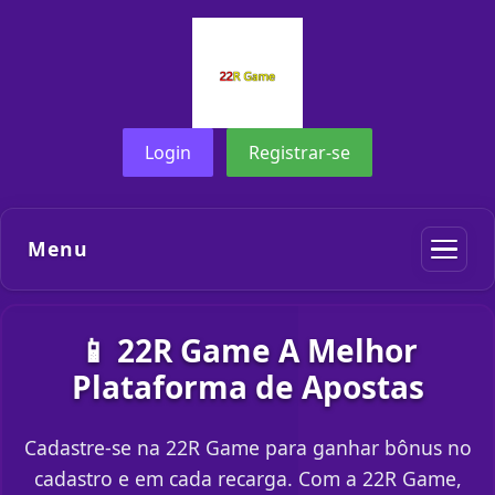
Login
Registrar-se
Menu
📱 22R Game A Melhor
Plataforma de Apostas
Cadastre-se na 22R Game para ganhar bônus no
cadastro e em cada recarga. Com a 22R Game,