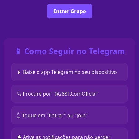
Entrar Grupo
📱 Como Seguir no Telegram
📱 Baixe o app Telegram no seu dispositivo
🔍 Procure por "@288T.ComOficial"
👆 Toque em "Entrar" ou "Join"
🔔 Ative as notificações para não perder