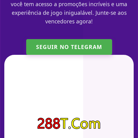
você tem acesso a promoções incríveis e uma
experiência de jogo inigualável. Junte-se aos
vencedores agora!
SEGUIR NO TELEGRAM