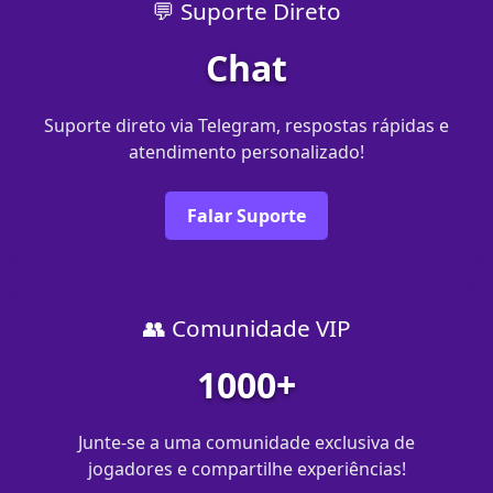
💬 Suporte Direto
Chat
Suporte direto via Telegram, respostas rápidas e
atendimento personalizado!
Falar Suporte
👥 Comunidade VIP
1000+
Junte-se a uma comunidade exclusiva de
jogadores e compartilhe experiências!