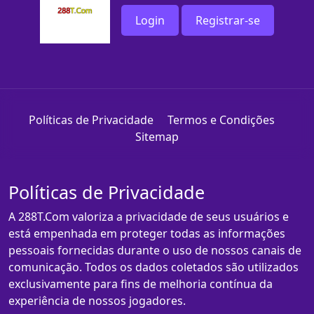
Login
Registrar-se
Políticas de Privacidade
Termos e Condições
Sitemap
Políticas de Privacidade
A 288T.Com valoriza a privacidade de seus usuários e
está empenhada em proteger todas as informações
pessoais fornecidas durante o uso de nossos canais de
comunicação. Todos os dados coletados são utilizados
exclusivamente para fins de melhoria contínua da
experiência de nossos jogadores.