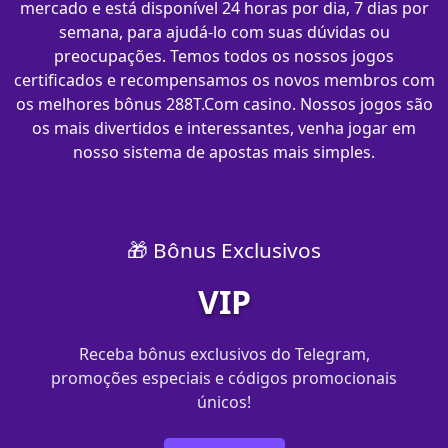
mercado e está disponível 24 horas por dia, 7 dias por
semana, para ajudá-lo com suas dúvidas ou
preocupações. Temos todos os nossos jogos
certificados e recompensamos os novos membros com
os melhores bônus 288T.Com casino. Nossos jogos são
os mais divertidos e interessantes, venha jogar em
nosso sistema de apostas mais simples.
🎁 Bônus Exclusivos
VIP
Receba bônus exclusivos do Telegram,
promoções especiais e códigos promocionais
únicos!