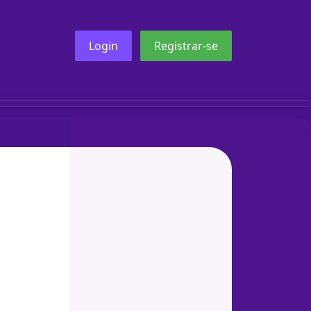
Login
Registrar-se