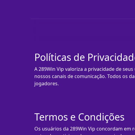
Políticas de Privacida
A 289Win Vip valoriza a privacidade de seu
nossos canais de comunicação. Todos os dad
jogadores.
Termos e Condições
Os usuários da 289Win Vip concordam em res