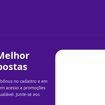
 Melhor
postas
 bônus no cadastro e em
tem acesso a promoções
ualável. Junte-se aos