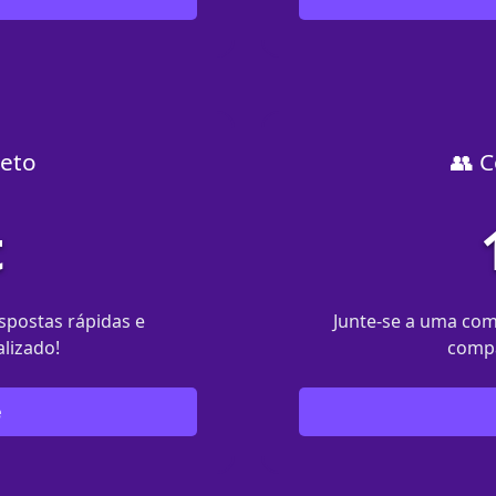
reto
👥 
t
espostas rápidas e
Junte-se a uma com
lizado!
compa
e