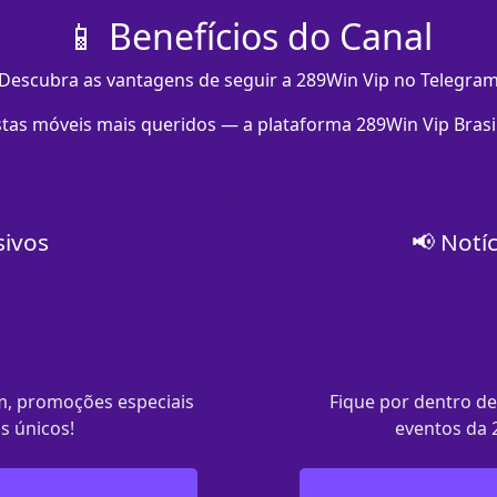
📱 Benefícios do Canal
Descubra as vantagens de seguir a 289Win Vip no Telegra
as móveis mais queridos — a plataforma 289Win Vip Brasil 
sivos
📢 Notí
m, promoções especiais
Fique por dentro d
s únicos!
eventos da 