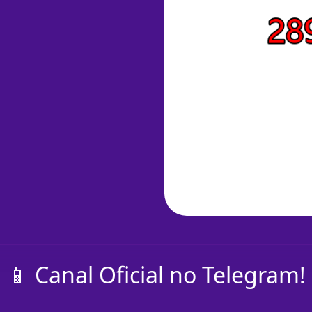
📱 Canal Oficial no Telegram!