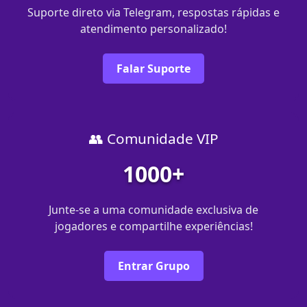
Suporte direto via Telegram, respostas rápidas e
atendimento personalizado!
Falar Suporte
👥 Comunidade VIP
1000+
Junte-se a uma comunidade exclusiva de
jogadores e compartilhe experiências!
Entrar Grupo