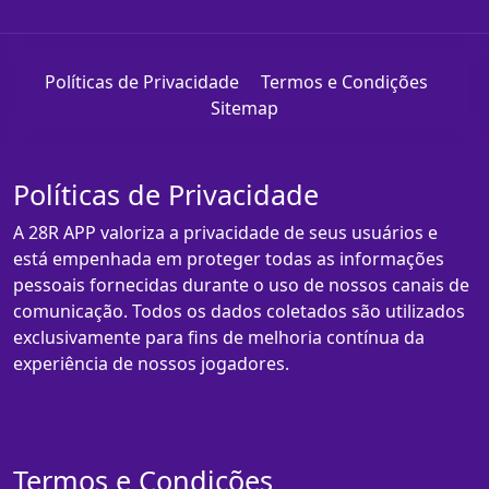
Políticas de Privacidade
Termos e Condições
Sitemap
Políticas de Privacidade
A 28R APP valoriza a privacidade de seus usuários e
está empenhada em proteger todas as informações
pessoais fornecidas durante o uso de nossos canais de
comunicação. Todos os dados coletados são utilizados
exclusivamente para fins de melhoria contínua da
experiência de nossos jogadores.
Termos e Condições