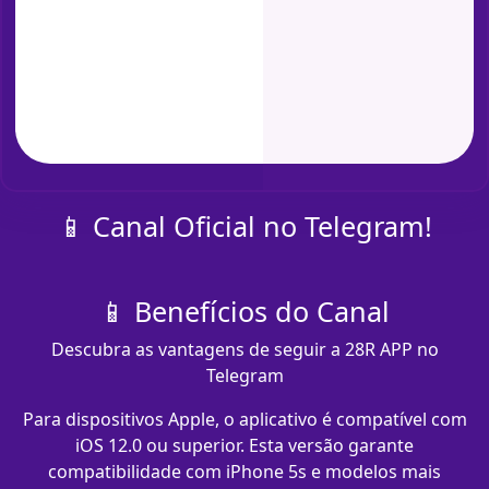
📱 Canal Oficial no Telegram!
📱 Benefícios do Canal
Descubra as vantagens de seguir a 28R APP no
Telegram
Para dispositivos Apple, o aplicativo é compatível com
iOS 12.0 ou superior. Esta versão garante
compatibilidade com iPhone 5s e modelos mais