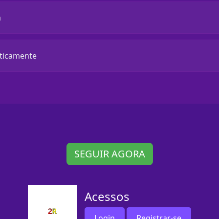
a
aticamente
SEGUIR AGORA
Acessos
Login
Registrar-se