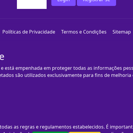
Políticas de Privacidade
Termos e Condições
Sitemap
de
os e está empenhada em proteger todas as informações pes
tados são utilizados exclusivamente para fins de melhoria
odas as regras e regulamentos estabelecidos. É important