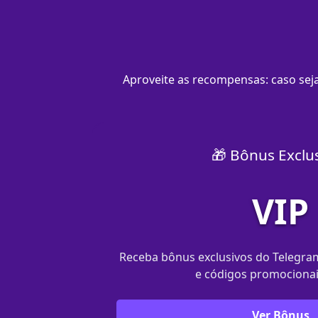
Aproveite as recompensas: caso seja
🎁 Bônus Exclu
VIP
Receba bônus exclusivos do Telegra
e códigos promocionai
Ver Bônus