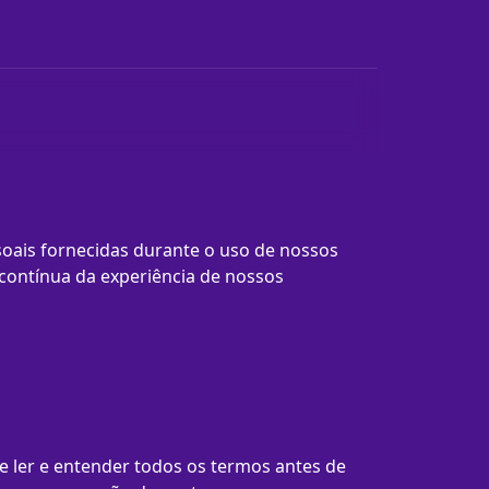
soais fornecidas durante o uso de nossos
 contínua da experiência de nossos
e ler e entender todos os termos antes de