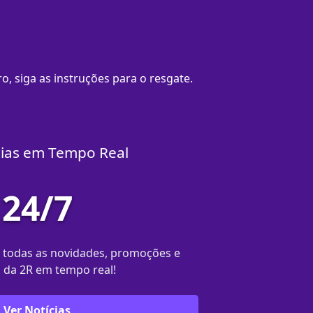
, siga as instruções para o resgate.
cias em Tempo Real
24/7
e todas as novidades, promoções e
 da 2R em tempo real!
Ver Notícias