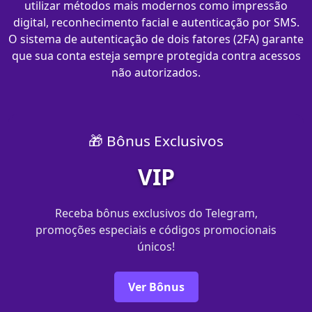
utilizar métodos mais modernos como impressão
digital, reconhecimento facial e autenticação por SMS.
O sistema de autenticação de dois fatores (2FA) garante
que sua conta esteja sempre protegida contra acessos
não autorizados.
🎁 Bônus Exclusivos
VIP
Receba bônus exclusivos do Telegram,
promoções especiais e códigos promocionais
únicos!
Ver Bônus