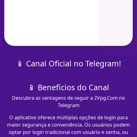
📱 Canal Oficial no Telegram!
📱 Benefícios do Canal
Descubra as vantagens de seguir a 2Vpg.Com no
Telegram
O aplicativo oferece múltiplas opções de login para
maior segurança e conveniência. Os usuários podem
optar por login tradicional com usuário e senha, ou