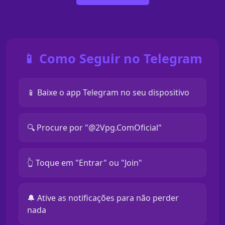
📱 Como Seguir no Telegram
📱 Baixe o app Telegram no seu dispositivo
🔍 Procure por "@2Vpg.ComOficial"
👆 Toque em "Entrar" ou "Join"
🔔 Ative as notificações para não perder
nada