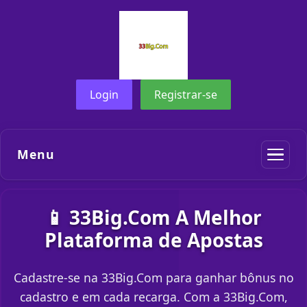
Login
Registrar-se
Menu
📱 33Big.Com A Melhor
Plataforma de Apostas
Cadastre-se na 33Big.Com para ganhar bônus no
cadastro e em cada recarga. Com a 33Big.Com,