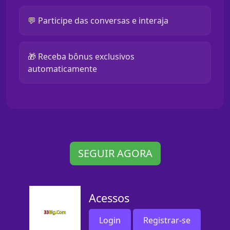
💬 Participe das conversas e interaja
🎁 Receba bônus exclusivos
automaticamente
SEGUIR AGORA
Acessos
Login
Registrar-se