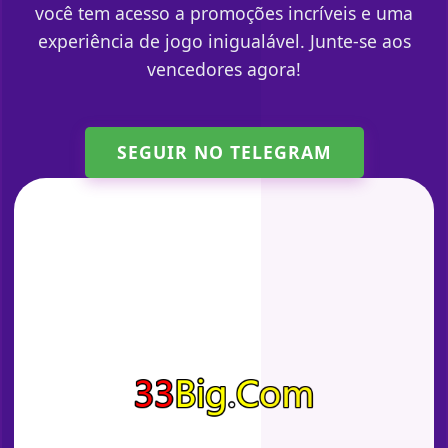
você tem acesso a promoções incríveis e uma
experiência de jogo inigualável. Junte-se aos
vencedores agora!
SEGUIR NO TELEGRAM