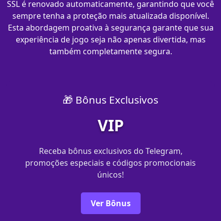
SSL é renovado automaticamente, garantindo que você
sempre tenha a proteção mais atualizada disponível.
Esta abordagem proativa à segurança garante que sua
experiência de jogo seja não apenas divertida, mas
também completamente segura.
🎁 Bônus Exclusivos
VIP
Receba bônus exclusivos do Telegram,
promoções especiais e códigos promocionais
únicos!
Ver Bônus