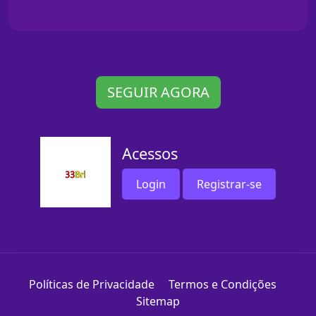
SEGUIR AGORA
Acessos
Login
Registrar-se
Políticas de Privacidade
Termos e Condições
Sitemap