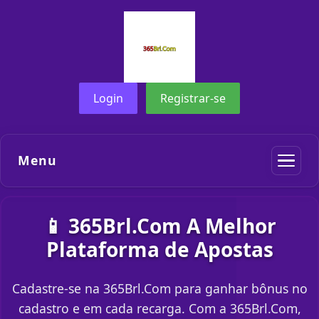
Login
Registrar-se
Menu
📱 365Brl.Com A Melhor
Plataforma de Apostas
Cadastre-se na 365Brl.Com para ganhar bônus no
cadastro e em cada recarga. Com a 365Brl.Com,