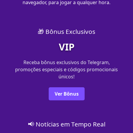
navegador, para jogar a qualquer hora.
🎁 Bônus Exclusivos
VIP
Receba bônus exclusivos do Telegram,
promoções especiais e códigos promocionais
únicos!
Ver Bônus
📢 Notícias em Tempo Real