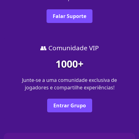
Falar Suporte
👥 Comunidade VIP
1000+
Junte-se a uma comunidade exclusiva de
jogadores e compartilhe experiências!
Entrar Grupo