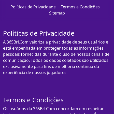
Políticas de Privacidade
Termos e Condições
Sitemap
Políticas de Privacidade
A 365Brl.Com valoriza a privacidade de seus usuários e
está empenhada em proteger todas as informações
pessoais fornecidas durante o uso de nossos canais de
comunicação. Todos os dados coletados são utilizados
exclusivamente para fins de melhoria contínua da
experiência de nossos jogadores.
Termos e Condições
Os usuários da 365Brl.Com concordam em respeitar