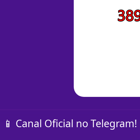
📱 Canal Oficial no Telegram!