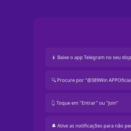
📱 Baixe o app Telegram no seu disp
🔍 Procure por "@389Win APPOficia
👆 Toque em "Entrar" ou "Join"
🔔 Ative as notificações para não p