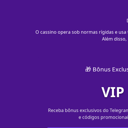
O cassino opera sob normas rígidas e usa 
Além disso,
🎁 Bônus Exclu
VIP
Receba bônus exclusivos do Telegra
e códigos promocionai