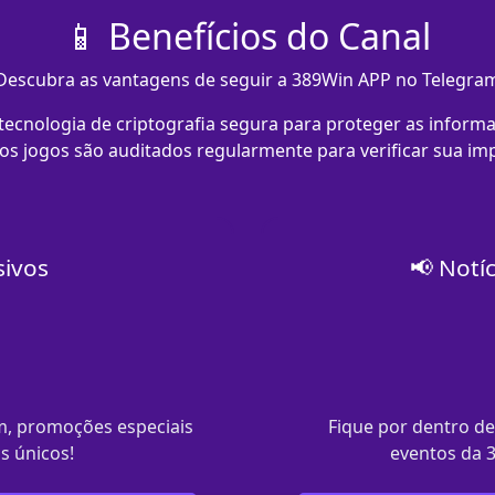
📱 Benefícios do Canal
Descubra as vantagens de seguir a 389Win APP no Telegra
tecnologia de criptografia segura para proteger as informa
 os jogos são auditados regularmente para verificar sua imp
sivos
📢 Notí
m, promoções especiais
Fique por dentro d
s únicos!
eventos da 