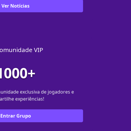
Ver Notícias
Comunidade VIP
1000+
unidade exclusiva de jogadores e
rtilhe experiências!
Entrar Grupo