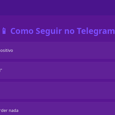
📱 Como Seguir no Telegram
ositivo
l"
erder nada