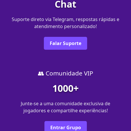
Chat
Suporte direto via Telegram, respostas rápidas e
atendimento personalizado!
Falar Suporte
👥 Comunidade VIP
1000+
Junte-se a uma comunidade exclusiva de
jogadores e compartilhe experiências!
Entrar Grupo