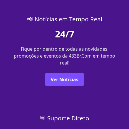
📢 Notícias em Tempo Real
24/7
Fique por dentro de todas as novidades,
promoções e eventos da 433Br.Com em tempo
real!
Ver Notícias
💬 Suporte Direto