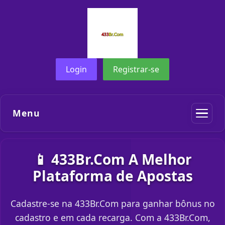
Login
Registrar-se
Menu
📱 433Br.Com A Melhor
Plataforma de Apostas
Cadastre-se na 433Br.Com para ganhar bônus no
cadastro e em cada recarga. Com a 433Br.Com,