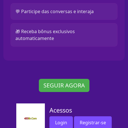
💬 Participe das conversas e interaja
🎁 Receba bônus exclusivos
automaticamente
SEGUIR AGORA
Acessos
Login
Registrar-se