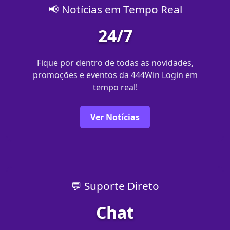
📢 Notícias em Tempo Real
24/7
Fique por dentro de todas as novidades,
promoções e eventos da 444Win Login em
tempo real!
Ver Notícias
💬 Suporte Direto
Chat