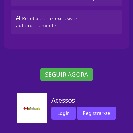
🎁 Receba bônus exclusivos
automaticamente
SEGUIR AGORA
Acessos
Login
Registrar-se