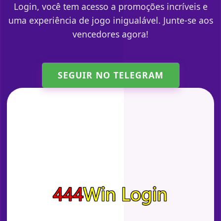
Login, você tem acesso a promoções incríveis e
uma experiência de jogo inigualável. Junte-se aos
vencedores agora!
SEGUIR NO TELEGRAM