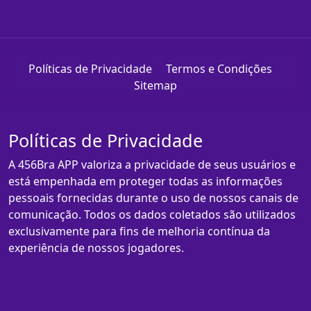
Políticas de Privacidade
Termos e Condições
Sitemap
Políticas de Privacidade
A 456Bra APP valoriza a privacidade de seus usuários e
está empenhada em proteger todas as informações
pessoais fornecidas durante o uso de nossos canais de
comunicação. Todos os dados coletados são utilizados
exclusivamente para fins de melhoria contínua da
experiência de nossos jogadores.