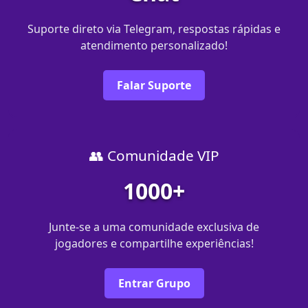
Suporte direto via Telegram, respostas rápidas e
atendimento personalizado!
Falar Suporte
👥 Comunidade VIP
1000+
Junte-se a uma comunidade exclusiva de
jogadores e compartilhe experiências!
Entrar Grupo