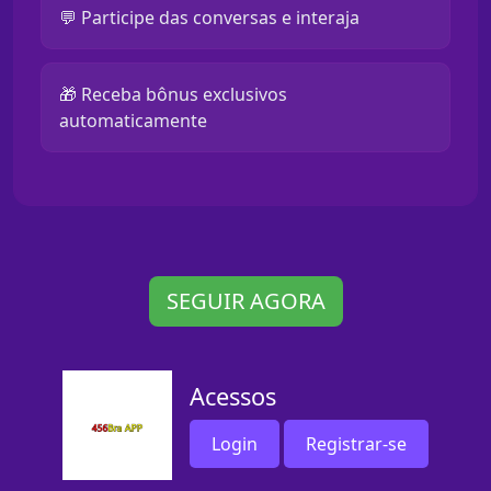
💬 Participe das conversas e interaja
🎁 Receba bônus exclusivos
automaticamente
SEGUIR AGORA
Acessos
Login
Registrar-se