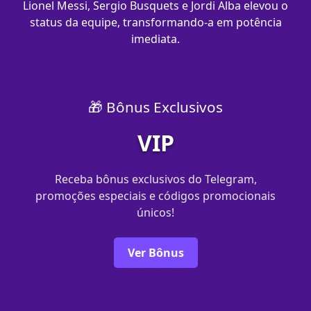
Lionel Messi, Sergio Busquets e Jordi Alba elevou o
status da equipe, transformando-a em potência
imediata.
🎁 Bônus Exclusivos
VIP
Receba bônus exclusivos do Telegram,
promoções especiais e códigos promocionais
únicos!
Ver Bônus