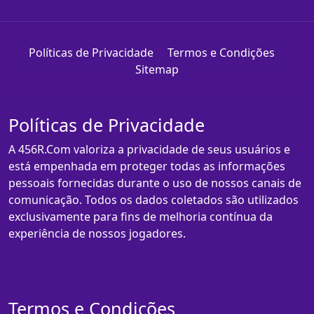
Políticas de Privacidade
Termos e Condições
Sitemap
Políticas de Privacidade
A 456R.Com valoriza a privacidade de seus usuários e
está empenhada em proteger todas as informações
pessoais fornecidas durante o uso de nossos canais de
comunicação. Todos os dados coletados são utilizados
exclusivamente para fins de melhoria contínua da
experiência de nossos jogadores.
Termos e Condições