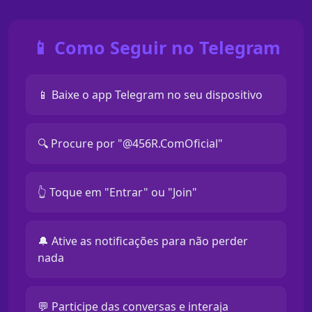
📱 Como Seguir no Telegram
📱 Baixe o app Telegram no seu dispositivo
🔍 Procure por "@456R.ComOficial"
👆 Toque em "Entrar" ou "Join"
🔔 Ative as notificações para não perder
nada
💬 Participe das conversas e interaja