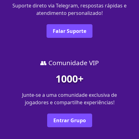
Suporte direto via Telegram, respostas rápidas e
atendimento personalizado!
Falar Suporte
👥 Comunidade VIP
1000+
Junte-se a uma comunidade exclusiva de
jogadores e compartilhe experiências!
Entrar Grupo