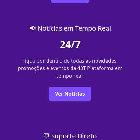
📢 Notícias em Tempo Real
24/7
Fique por dentro de todas as novidades,
promoções e eventos da 48T Plataforma em
tempo real!
Ver Notícias
💬 Suporte Direto