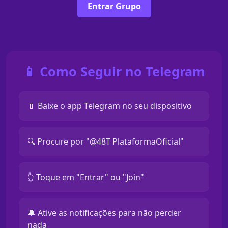
Entrar Grupo
📱 Como Seguir no Telegram
📱 Baixe o app Telegram no seu dispositivo
🔍 Procure por "@48T PlataformaOficial"
👆 Toque em "Entrar" ou "Join"
🔔 Ative as notificações para não perder
nada