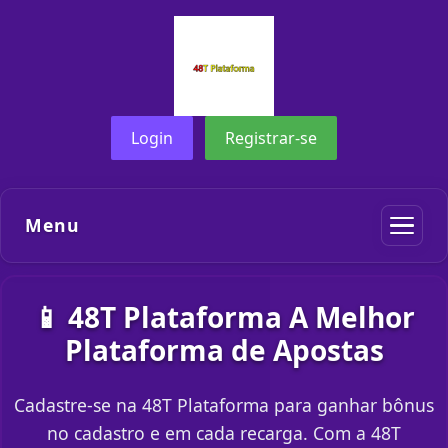
Login
Registrar-se
Menu
📱 48T Plataforma A Melhor
Plataforma de Apostas
Cadastre-se na 48T Plataforma para ganhar bônus
no cadastro e em cada recarga. Com a 48T