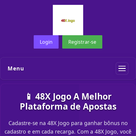
Login
Registrar-se
Menu
📱 48X Jogo A Melhor
Plataforma de Apostas
Cadastre-se na 48X Jogo para ganhar bônus no
cadastro e em cada recarga. Com a 48X Jogo, você