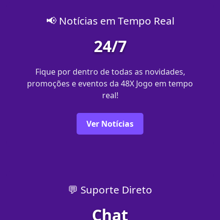
📢 Notícias em Tempo Real
24/7
Fique por dentro de todas as novidades,
promoções e eventos da 48X Jogo em tempo
real!
Ver Notícias
💬 Suporte Direto
Chat