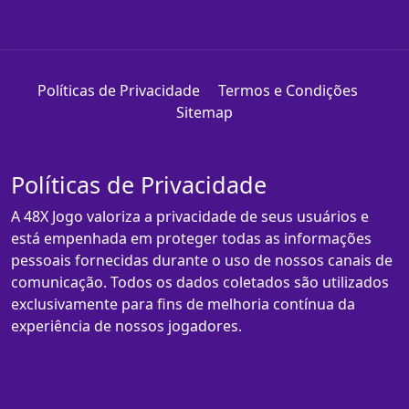
Políticas de Privacidade
Termos e Condições
Sitemap
Políticas de Privacidade
A 48X Jogo valoriza a privacidade de seus usuários e
está empenhada em proteger todas as informações
pessoais fornecidas durante o uso de nossos canais de
comunicação. Todos os dados coletados são utilizados
exclusivamente para fins de melhoria contínua da
experiência de nossos jogadores.