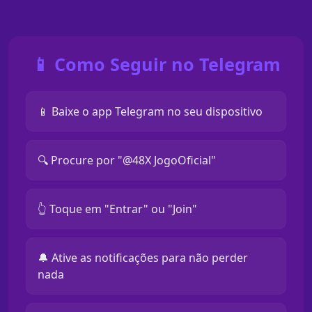
📱 Como Seguir no Telegram
📱 Baixe o app Telegram no seu dispositivo
🔍 Procure por "@48X JogoOficial"
👆 Toque em "Entrar" ou "Join"
🔔 Ative as notificações para não perder
nada