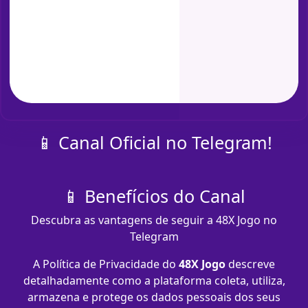
📱 Canal Oficial no Telegram!
📱 Benefícios do Canal
Descubra as vantagens de seguir a 48X Jogo no
Telegram
A Política de Privacidade do
48X Jogo
descreve
detalhadamente como a plataforma coleta, utiliza,
armazena e protege os dados pessoais dos seus