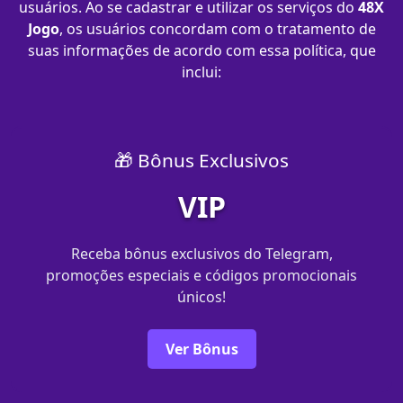
usuários. Ao se cadastrar e utilizar os serviços do
48X
Jogo
, os usuários concordam com o tratamento de
suas informações de acordo com essa política, que
inclui:
🎁 Bônus Exclusivos
VIP
Receba bônus exclusivos do Telegram,
promoções especiais e códigos promocionais
únicos!
Ver Bônus