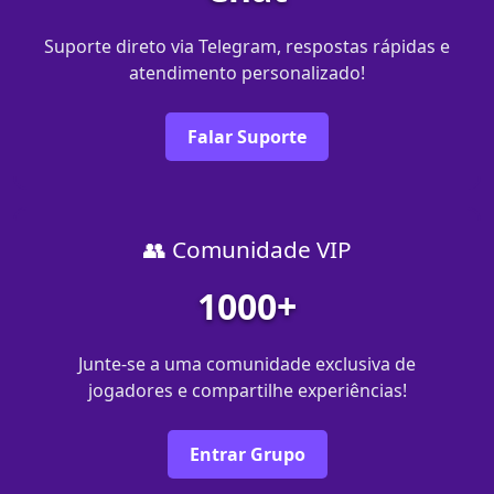
Suporte direto via Telegram, respostas rápidas e
atendimento personalizado!
Falar Suporte
👥 Comunidade VIP
1000+
Junte-se a uma comunidade exclusiva de
jogadores e compartilhe experiências!
Entrar Grupo