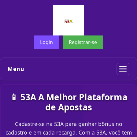
Login
Registrar-se
Menu
📱 53A A Melhor Plataforma
de Apostas
Cadastre-se na 53A para ganhar bônus no
cadastro e em cada recarga. Com a 53A, você tem