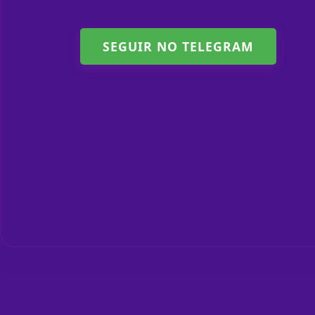
SEGUIR NO TELEGRAM