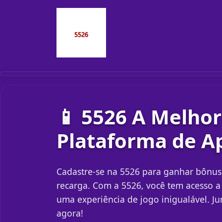
📱 5526 A Melhor
Plataforma de A
Cadastre-se na 5526 para ganhar bônus
recarga. Com a 5526, você tem acesso a
uma experiência de jogo inigualável. J
agora!