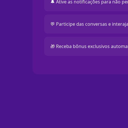
🔔 Ative as notificações para não p
💬 Participe das conversas e interaj
🎁 Receba bônus exclusivos autom