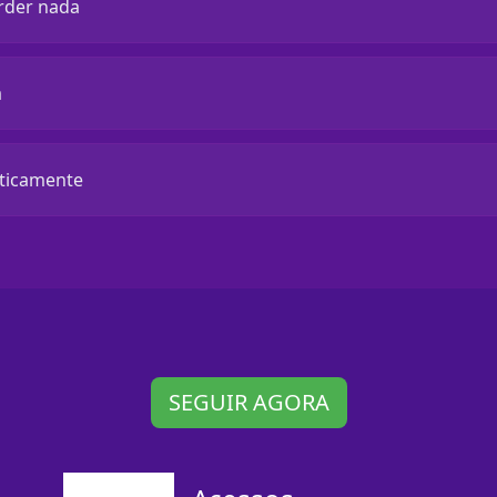
erder nada
a
aticamente
SEGUIR AGORA