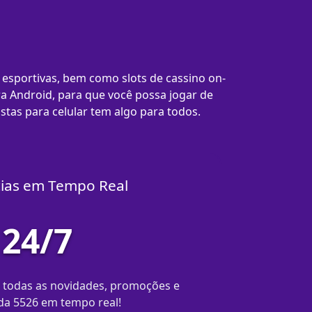
 esportivas, bem como slots de cassino on-
ra Android, para que você possa jogar de
tas para celular tem algo para todos.
cias em Tempo Real
24/7
e todas as novidades, promoções e
da 5526 em tempo real!