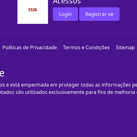
Acessos
Login
Registrar-se
Políticas de Privacidade
Termos e Condições
Sitemap
de
rios e está empenhada em proteger todas as informações p
tados são utilizados exclusivamente para fins de melhoria