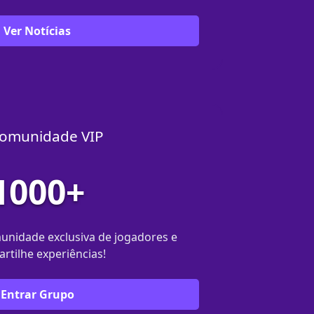
Ver Notícias
Comunidade VIP
1000+
unidade exclusiva de jogadores e
rtilhe experiências!
Entrar Grupo