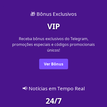
🎁 Bônus Exclusivos
VIP
Receba bônus exclusivos do Telegram,
promoções especiais e códigos promocionais
únicos!
Ver Bônus
📢 Notícias em Tempo Real
24/7