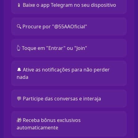
📱 Baixe o app Telegram no seu dispositivo
🔍 Procure por "@55AAOficial"
👆 Toque em "Entrar" ou "Join"
🔔 Ative as notificações para não perder
nada
💬 Participe das conversas e interaja
🎁 Receba bônus exclusivos
automaticamente