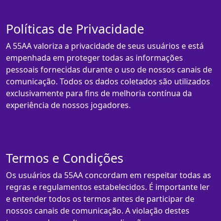
Políticas de Privacidade
A 55AA valoriza a privacidade de seus usuários e está
empenhada em proteger todas as informações
pessoais fornecidas durante o uso de nossos canais de
comunicação. Todos os dados coletados são utilizados
exclusivamente para fins de melhoria contínua da
experiência de nossos jogadores.
Termos e Condições
Os usuários da 55AA concordam em respeitar todas as
regras e regulamentos estabelecidos. É importante ler
e entender todos os termos antes de participar de
nossos canais de comunicação. A violação destes