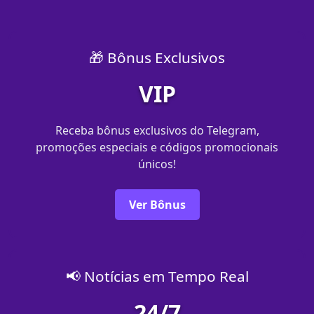
🎁 Bônus Exclusivos
VIP
Receba bônus exclusivos do Telegram,
promoções especiais e códigos promocionais
únicos!
Ver Bônus
📢 Notícias em Tempo Real
24/7