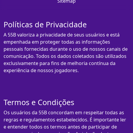
Sitemap
Políticas de Privacidade
A 55B valoriza a privacidade de seus usuários e está
empenhada em proteger todas as informações
pessoais fornecidas durante o uso de nossos canais de
comunicação. Todos os dados coletados são utilizados
exclusivamente para fins de melhoria contínua da
experiência de nossos jogadores.
Termos e Condições
Os usuários da 55B concordam em respeitar todas as
regras e regulamentos estabelecidos. É importante ler
e entender todos os termos antes de participar de