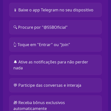
📱 Baixe o app Telegram no seu dispositivo
🔍 Procure por "@55BOficial"
👆 Toque em "Entrar" ou "Join"
🔔 Ative as notificações para não perder
nada
💬 Participe das conversas e interaja
🎁 Receba bônus exclusivos
automaticamente