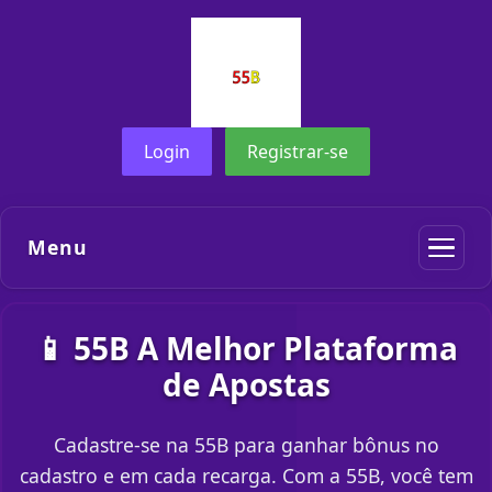
Login
Registrar-se
Menu
📱 55B A Melhor Plataforma
de Apostas
Cadastre-se na 55B para ganhar bônus no
cadastro e em cada recarga. Com a 55B, você tem