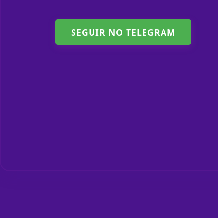
SEGUIR NO TELEGRAM