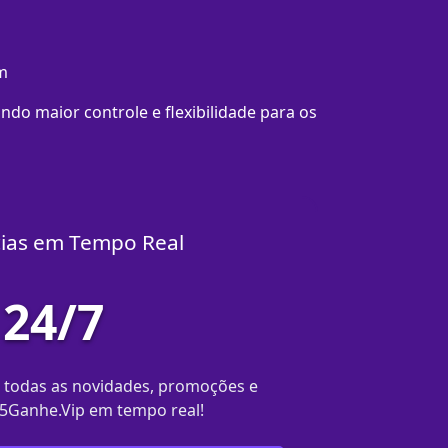
m
ndo maior controle e flexibilidade para os
cias em Tempo Real
24/7
e todas as novidades, promoções e
55Ganhe.Vip em tempo real!