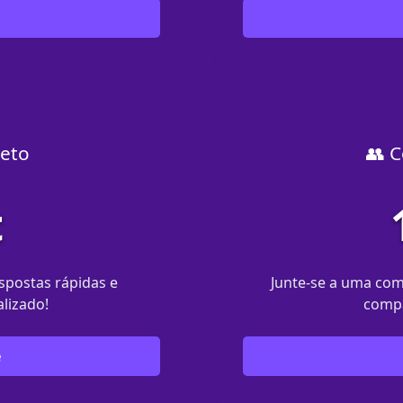
reto
👥 
t
espostas rápidas e
Junte-se a uma com
lizado!
compa
e