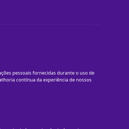
ações pessoais fornecidas durante o uso de
elhoria contínua da experiência de nossos