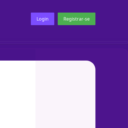
Login
Registrar-se