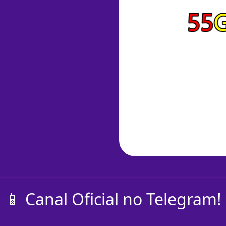
📱 Canal Oficial no Telegram!