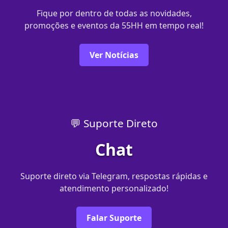
Fique por dentro de todas as novidades,
promoções e eventos da 55HH em tempo real!
Ver Notícias
💬 Suporte Direto
Chat
Suporte direto via Telegram, respostas rápidas e
atendimento personalizado!
Falar Suporte