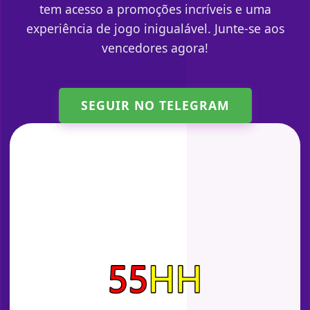
tem acesso a promoções incríveis e uma
experiência de jogo inigualável. Junte-se aos
vencedores agora!
SEGUIR NO TELEGRAM