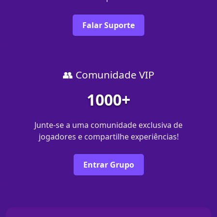
Falar Suporte
👥 Comunidade VIP
1000+
Junte-se a uma comunidade exclusiva de
jogadores e compartilhe experiências!
Entrar Grupo