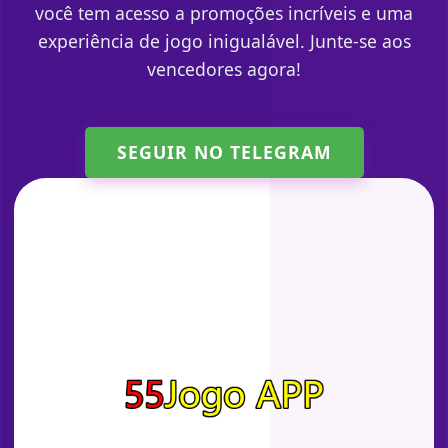
você tem acesso a promoções incríveis e uma
experiência de jogo inigualável. Junte-se aos
vencedores agora!
SEGUIR NO TELEGRAM