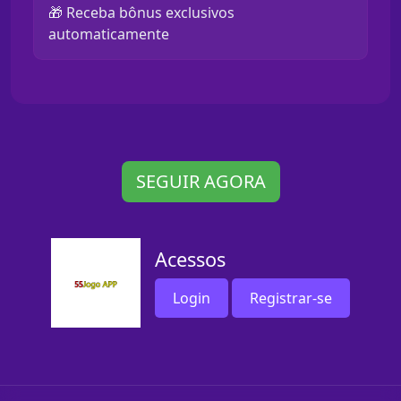
🎁 Receba bônus exclusivos
automaticamente
SEGUIR AGORA
Acessos
Login
Registrar-se