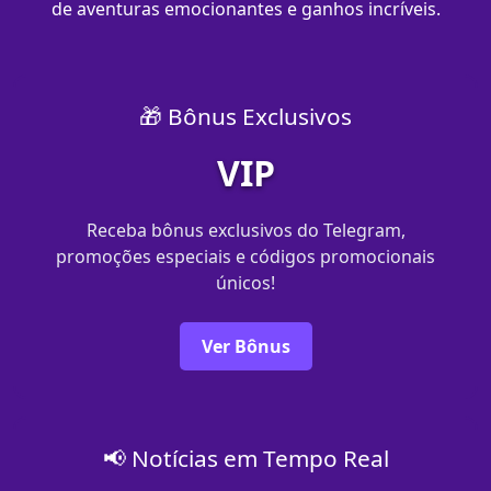
de aventuras emocionantes e ganhos incríveis.
🎁 Bônus Exclusivos
VIP
Receba bônus exclusivos do Telegram,
promoções especiais e códigos promocionais
únicos!
Ver Bônus
📢 Notícias em Tempo Real