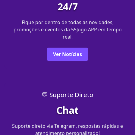
24/7
Fique por dentro de todas as novidades,
promoções e eventos da 55Jogo APP em tempo
real!
Ver Notícias
💬 Suporte Direto
Chat
Suporte direto via Telegram, respostas rápidas e
atendimento personalizado!