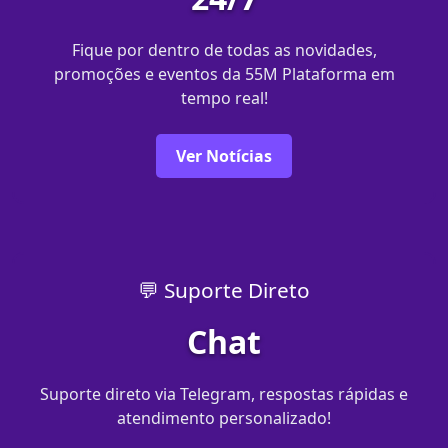
Fique por dentro de todas as novidades,
promoções e eventos da 55M Plataforma em
tempo real!
Ver Notícias
💬 Suporte Direto
Chat
Suporte direto via Telegram, respostas rápidas e
atendimento personalizado!