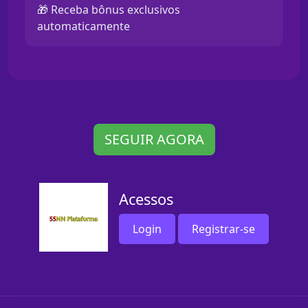
🎁 Receba bônus exclusivos
automaticamente
SEGUIR AGORA
Acessos
Login
Registrar-se