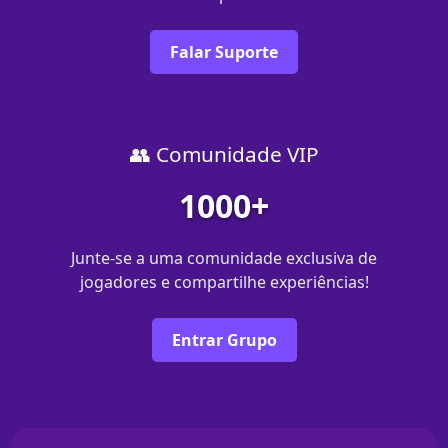
Falar Suporte
👥 Comunidade VIP
1000+
Junte-se a uma comunidade exclusiva de
jogadores e compartilhe experiências!
Entrar Grupo