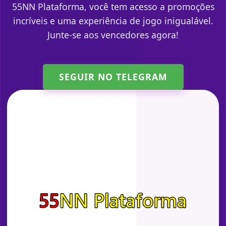
55NN Plataforma, você tem acesso a promoções
incríveis e uma experiência de jogo inigualável.
Junte-se aos vencedores agora!
SEGUIR NO TELEGRAM