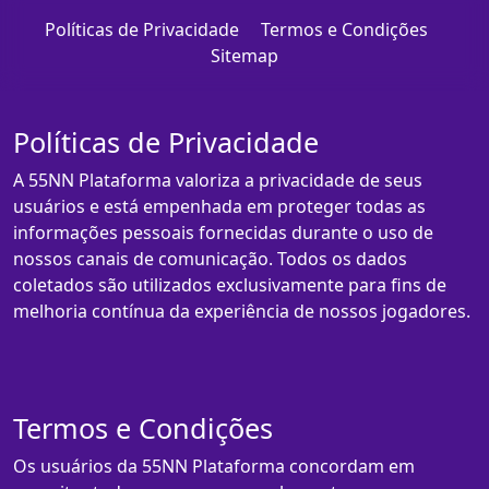
Políticas de Privacidade
Termos e Condições
Sitemap
Políticas de Privacidade
A 55NN Plataforma valoriza a privacidade de seus
usuários e está empenhada em proteger todas as
informações pessoais fornecidas durante o uso de
nossos canais de comunicação. Todos os dados
coletados são utilizados exclusivamente para fins de
melhoria contínua da experiência de nossos jogadores.
Termos e Condições
Os usuários da 55NN Plataforma concordam em