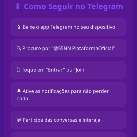
📱 Como Seguir no Telegram
📱 Baixe o app Telegram no seu dispositivo
🔍 Procure por "@55NN PlataformaOficial"
👆 Toque em "Entrar" ou "Join"
🔔 Ative as notificações para não perder
nada
💬 Participe das conversas e interaja