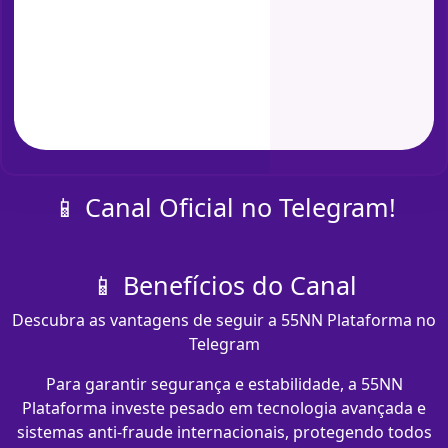
📱 Canal Oficial no Telegram!
📱 Benefícios do Canal
Descubra as vantagens de seguir a 55NN Plataforma no
Telegram
Para garantir segurança e estabilidade, a 55NN
Plataforma investe pesado em tecnologia avançada e
sistemas anti-fraude internacionais, protegendo todos