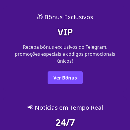
🎁 Bônus Exclusivos
VIP
Receba bônus exclusivos do Telegram,
promoções especiais e códigos promocionais
únicos!
Ver Bônus
📢 Notícias em Tempo Real
24/7