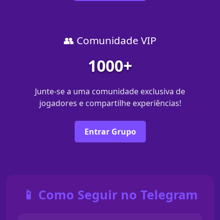
👥 Comunidade VIP
1000+
Junte-se a uma comunidade exclusiva de
jogadores e compartilhe experiências!
Entrar Grupo
📱 Como Seguir no Telegram