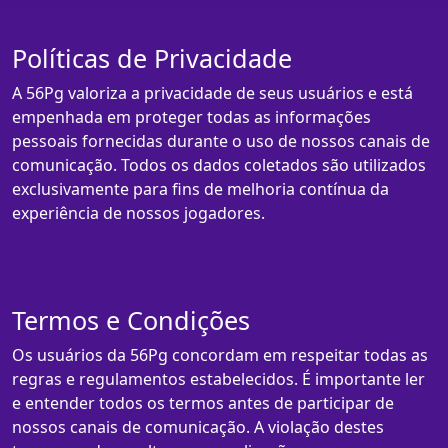
Políticas de Privacidade
A 56Pg valoriza a privacidade de seus usuários e está
empenhada em proteger todas as informações
pessoais fornecidas durante o uso de nossos canais de
comunicação. Todos os dados coletados são utilizados
exclusivamente para fins de melhoria contínua da
experiência de nossos jogadores.
Termos e Condições
Os usuários da 56Pg concordam em respeitar todas as
regras e regulamentos estabelecidos. É importante ler
e entender todos os termos antes de participar de
nossos canais de comunicação. A violação destes