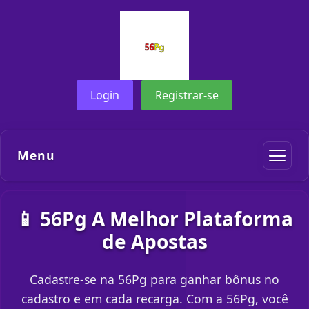
Login
Registrar-se
Menu
📱 56Pg A Melhor Plataforma
de Apostas
Cadastre-se na 56Pg para ganhar bônus no
cadastro e em cada recarga. Com a 56Pg, você