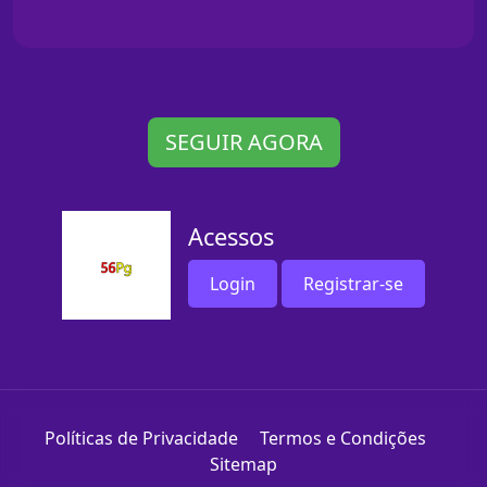
SEGUIR AGORA
Acessos
Login
Registrar-se
Políticas de Privacidade
Termos e Condições
Sitemap