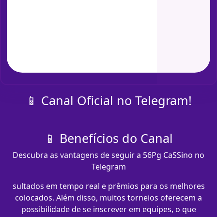
📱 Canal Oficial no Telegram!
📱 Benefícios do Canal
Descubra as vantagens de seguir a 56Pg CaSSino no
Telegram
sultados em tempo real e prêmios para os melhores
colocados. Além disso, muitos torneios oferecem a
possibilidade de se inscrever em equipes, o que