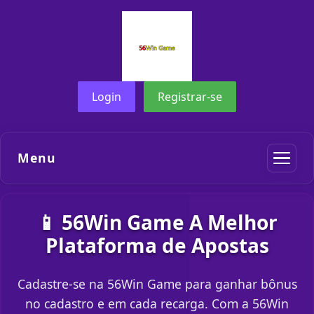
Login
Registrar-se
Menu
📱 56Win Game A Melhor
Plataforma de Apostas
Cadastre-se na 56Win Game para ganhar bônus
no cadastro e em cada recarga. Com a 56Win