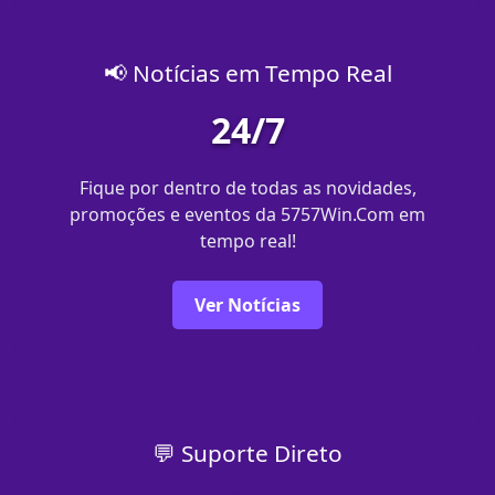
📢 Notícias em Tempo Real
24/7
Fique por dentro de todas as novidades,
promoções e eventos da 5757Win.Com em
tempo real!
Ver Notícias
💬 Suporte Direto