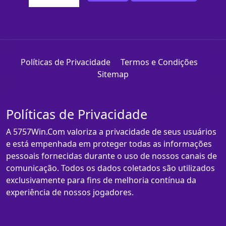
Políticas de Privacidade
Termos e Condições
Sitemap
Políticas de Privacidade
A 5757Win.Com valoriza a privacidade de seus usuários
e está empenhada em proteger todas as informações
pessoais fornecidas durante o uso de nossos canais de
comunicação. Todos os dados coletados são utilizados
exclusivamente para fins de melhoria contínua da
experiência de nossos jogadores.