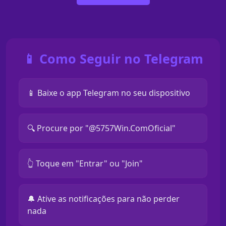
📱 Como Seguir no Telegram
📱 Baixe o app Telegram no seu dispositivo
🔍 Procure por "@5757Win.ComOficial"
👆 Toque em "Entrar" ou "Join"
🔔 Ative as notificações para não perder
nada