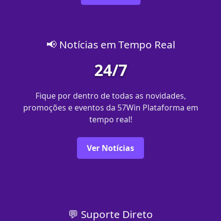
📢 Notícias em Tempo Real
24/7
Fique por dentro de todas as novidades,
promoções e eventos da 57Win Plataforma em
tempo real!
Ver Notícias
💬 Suporte Direto