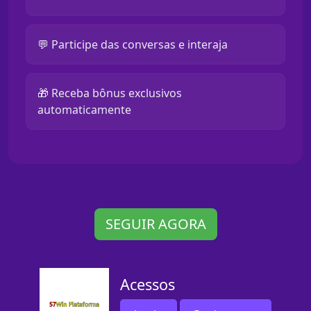
💬 Participe das conversas e interaja
🎁 Receba bônus exclusivos
automaticamente
SEGUIR AGORA
Acessos