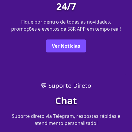
24/7
Fique por dentro de todas as novidades,
promoções e eventos da 58R APP em tempo real!
Ver Notícias
💬 Suporte Direto
Chat
Suporte direto via Telegram, respostas rápidas e
atendimento personalizado!