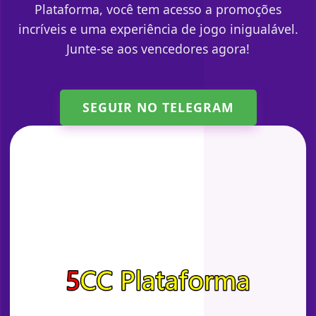
Plataforma, você tem acesso a promoções
incríveis e uma experiência de jogo inigualável.
Junte-se aos vencedores agora!
SEGUIR NO TELEGRAM