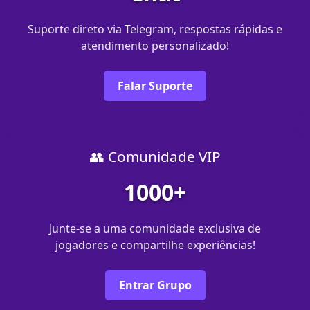
Suporte direto via Telegram, respostas rápidas e
atendimento personalizado!
Falar Suporte
👥 Comunidade VIP
1000+
Junte-se a uma comunidade exclusiva de
jogadores e compartilhe experiências!
Entrar Grupo