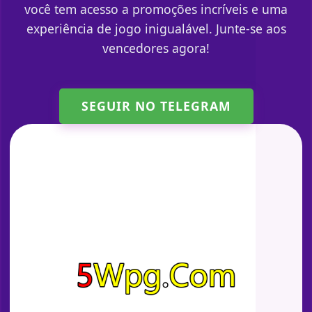
você tem acesso a promoções incríveis e uma
experiência de jogo inigualável. Junte-se aos
vencedores agora!
SEGUIR NO TELEGRAM