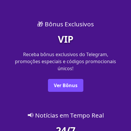
🎁 Bônus Exclusivos
VIP
Receba bônus exclusivos do Telegram,
promoções especiais e códigos promocionais
únicos!
Ver Bônus
📢 Notícias em Tempo Real
24/7