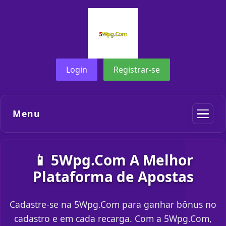
Login
Registrar-se
Menu
📱 5Wpg.Com A Melhor
Plataforma de Apostas
Cadastre-se na 5Wpg.Com para ganhar bônus no
cadastro e em cada recarga. Com a 5Wpg.Com,