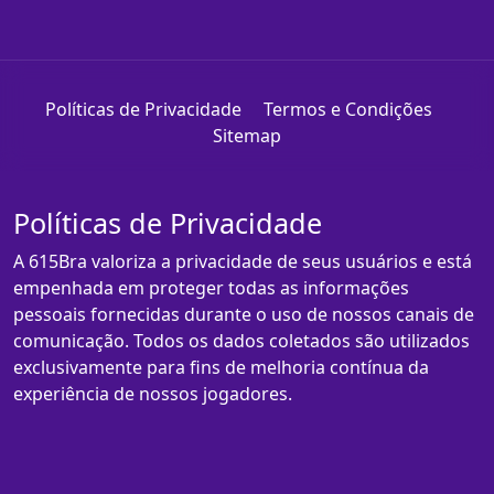
Políticas de Privacidade
Termos e Condições
Sitemap
Políticas de Privacidade
A 615Bra valoriza a privacidade de seus usuários e está
empenhada em proteger todas as informações
pessoais fornecidas durante o uso de nossos canais de
comunicação. Todos os dados coletados são utilizados
exclusivamente para fins de melhoria contínua da
experiência de nossos jogadores.