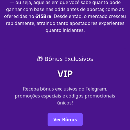
— ou seja, aquelas em que você sabe quanto pode
ganhar com base nas odds antes de apostar, como as
oferecidas no
615Bra
. Desde então, o mercado cresceu
rapidamente, atraindo tanto apostadores experientes
quanto iniciantes.
🎁 Bônus Exclusivos
VIP
Receba bônus exclusivos do Telegram,
promoções especiais e códigos promocionais
únicos!
Ver Bônus