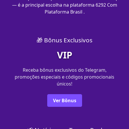
— é a principal escolha na plataforma 6292 Com
Plataforma Brasil .
🎁 Bônus Exclusivos
VIP
Receba bônus exclusivos do Telegram,
promoções especiais e códigos promocionais
únicos!
Ver Bônus