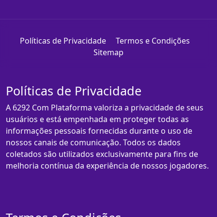
Políticas de Privacidade
Termos e Condições
Sitemap
Políticas de Privacidade
A 6292 Com Plataforma valoriza a privacidade de seus
usuários e está empenhada em proteger todas as
informações pessoais fornecidas durante o uso de
nossos canais de comunicação. Todos os dados
coletados são utilizados exclusivamente para fins de
melhoria contínua da experiência de nossos jogadores.