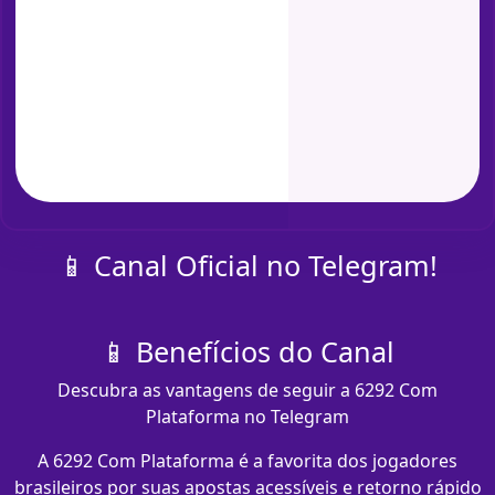
📱 Canal Oficial no Telegram!
📱 Benefícios do Canal
Descubra as vantagens de seguir a 6292 Com
Plataforma no Telegram
A 6292 Com Plataforma é a favorita dos jogadores
brasileiros por suas apostas acessíveis e retorno rápido