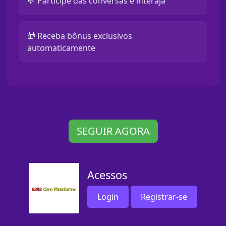
💬 Participe das conversas e interaja
🎁 Receba bônus exclusivos
automaticamente
SEGUIR AGORA
Acessos
Login
Registrar-se