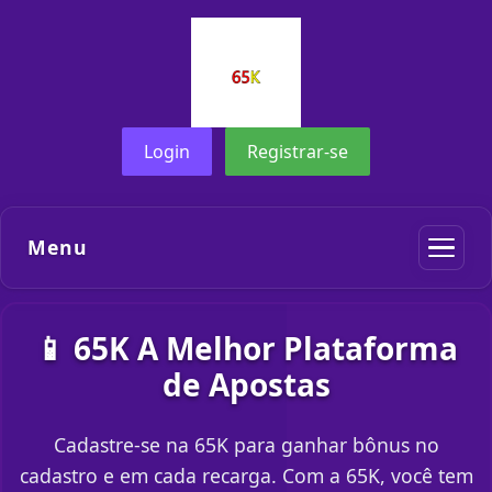
Login
Registrar-se
Menu
📱 65K A Melhor Plataforma
de Apostas
Cadastre-se na 65K para ganhar bônus no
cadastro e em cada recarga. Com a 65K, você tem