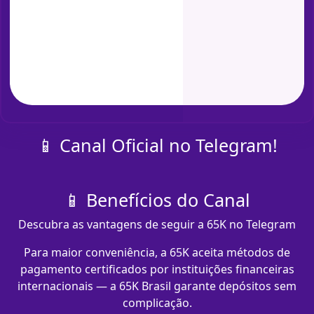
📱 Canal Oficial no Telegram!
📱 Benefícios do Canal
Descubra as vantagens de seguir a 65K no Telegram
Para maior conveniência, a 65K aceita métodos de
pagamento certificados por instituições financeiras
internacionais — a 65K Brasil garante depósitos sem
complicação.