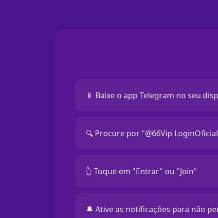
📱 Baixe o app Telegram no seu disp
🔍 Procure por "@66Vip LoginOficial
👆 Toque em "Entrar" ou "Join"
🔔 Ative as notificações para não p