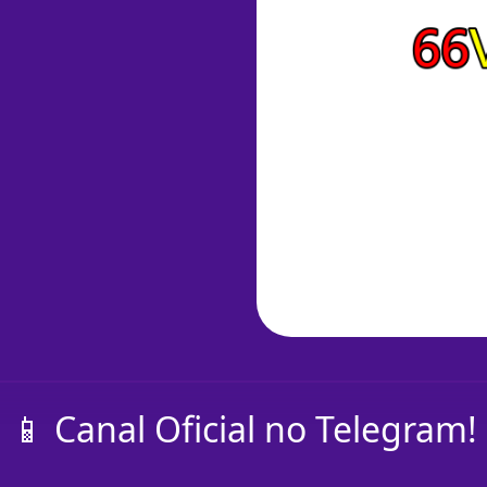
📱 Canal Oficial no Telegram!