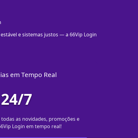
m
 estável e sistemas justos — a 66Vip Login
cias em Tempo Real
24/7
e todas as novidades, promoções e
66Vip Login em tempo real!