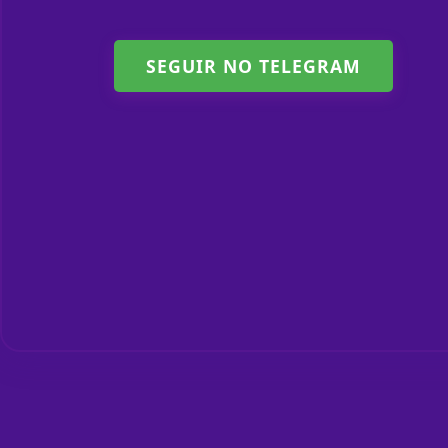
SEGUIR NO TELEGRAM