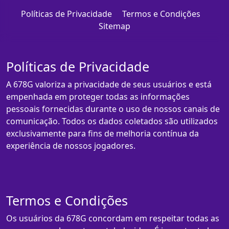
Políticas de Privacidade
Termos e Condições
Sitemap
Políticas de Privacidade
A 678G valoriza a privacidade de seus usuários e está
empenhada em proteger todas as informações
pessoais fornecidas durante o uso de nossos canais de
comunicação. Todos os dados coletados são utilizados
exclusivamente para fins de melhoria contínua da
experiência de nossos jogadores.
Termos e Condições
Os usuários da 678G concordam em respeitar todas as