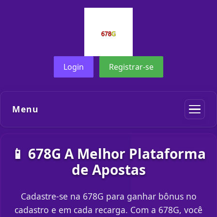
Login
Registrar-se
Menu
📱 678G A Melhor Plataforma
de Apostas
Cadastre-se na 678G para ganhar bônus no
cadastro e em cada recarga. Com a 678G, você