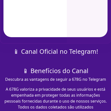
📱 Canal Oficial no Telegram!
📱 Benefícios do Canal
Descubra as vantagens de seguir a 678G no Telegram
A 678G valoriza a privacidade de seus usuários e está
empenhada em proteger todas as informações
pessoais fornecidas durante o uso de nossos serviços.
Todos os dados coletados são utilizados