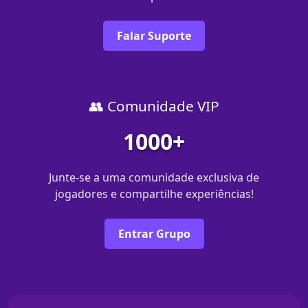
Falar Suporte
👥 Comunidade VIP
1000+
Junte-se a uma comunidade exclusiva de
jogadores e compartilhe experiências!
Entrar Grupo