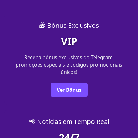
🎁 Bônus Exclusivos
VIP
Receba bônus exclusivos do Telegram,
promoções especiais e códigos promocionais
únicos!
Ver Bônus
📢 Notícias em Tempo Real
24/7