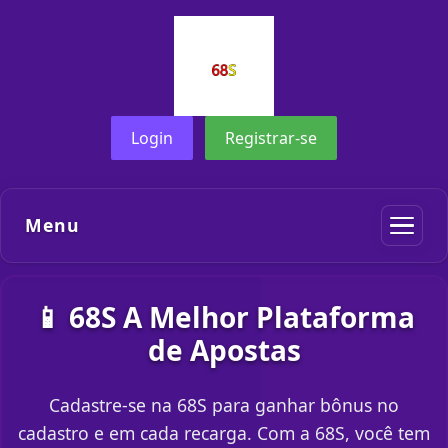
Login
Registrar-se
Menu
📱 68S A Melhor Plataforma
de Apostas
Cadastre-se na 68S para ganhar bônus no
cadastro e em cada recarga. Com a 68S, você tem