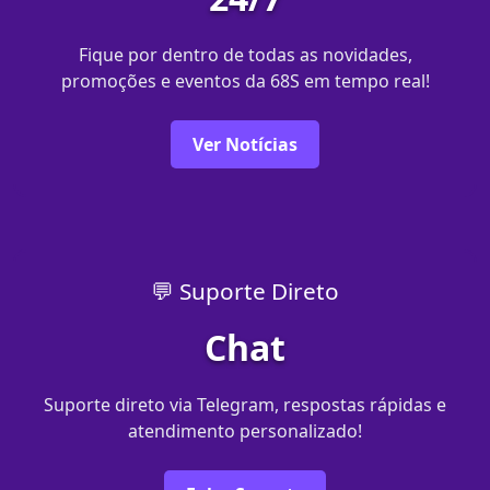
Fique por dentro de todas as novidades,
promoções e eventos da 68S em tempo real!
Ver Notícias
💬 Suporte Direto
Chat
Suporte direto via Telegram, respostas rápidas e
atendimento personalizado!