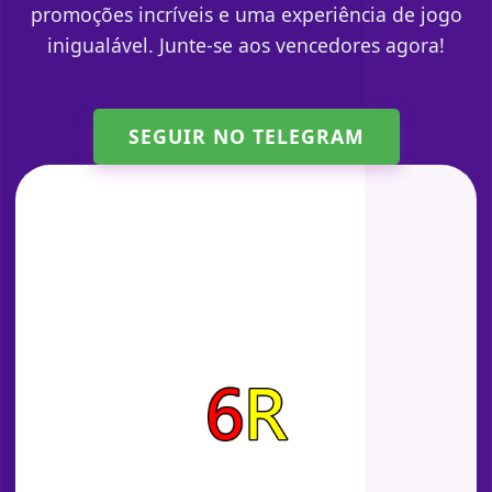
promoções incríveis e uma experiência de jogo
inigualável. Junte-se aos vencedores agora!
SEGUIR NO TELEGRAM